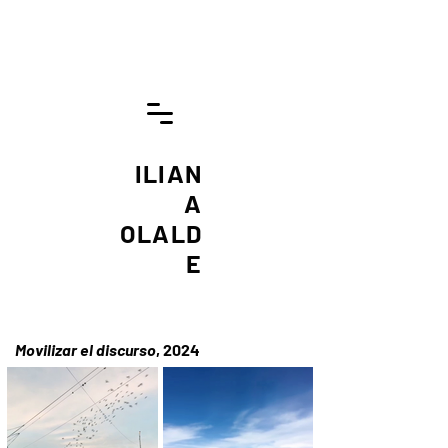
ILIAN
A
OLALD
E
Movilizar el discurso
, 2024